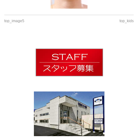
top_image5
top_kids