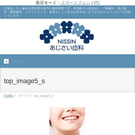
表示モード：
スマートフォン
|
PC
日進あじさい歯科は愛知県日進市の歯科医院です。赤池駅から徒歩8分。一般歯科、矯正歯
科、審美歯科、ホワイトニング。患者さんと一生のお付き合いができるホームドクターを目指
しています。
MENU
top_image5_s
HOME
»
メディア »
top_image5_s