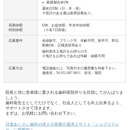
家庭都合休OK
週休2日制（日・木・祝）
※祝日のある週は振替診療あり。
長期休暇
GW、お盆休暇、年末年始休暇
特別休暇
（※各7日前後）
応募要件
未経験可、
ブランク可、
年齢不問、
新卒可、
即日
勤務OK、
正職員登用あり
歯科衛生士免許をお持ちの方
※免許をお持ちであれば年齢・経験不問
応募方法
電話連絡の上、写真付きの履歴書を持参下さい。
連絡
先：Tel 052-807-8811 担当：堀田
院長と供に患者様に愛される歯科医院作りを目指してがんばりま
しょう。
歯科衛生士としてだけでなく、社会人としても向上出来るよう、
サポートさせて頂きます。
まずは、お気軽にお問い合わせ下さい。
日進あじさい歯科の求人を医療介護求人サイト「ジョブメドレ
ー」に掲載中！