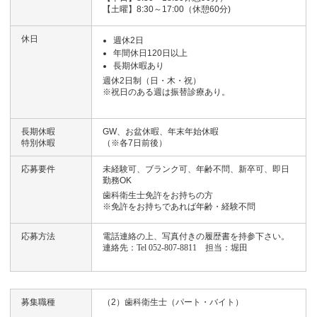
【土曜】8:30～17:00（休憩60分)
休日
週休2日
年間休日120日以上
長期休暇あり
週休2日制（日・木・祝）
※祝日のある週は振替診療あり。
長期休暇
GW、お盆休暇、年末年始休暇
特別休暇
（※各7日前後）
応募要件
未経験可、
ブランク可、
年齢不問、
新卒可、
即日
勤務OK
歯科衛生士免許をお持ちの方
※免許をお持ちであれば年齢・経験不問
応募方法
電話連絡の上、写真付きの履歴書を持参下さい。
連絡
先：Tel 052-807-8811 担当：堀田
募集職種
（2）歯科衛生士（パート・バイト）