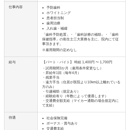
仕事内容
予防歯科
ホワイトニング
患者担当制
歯周治療
入れ歯・補綴
「歯科予防処置」・「歯科診療の補助」・「歯科
保健指導」の衛生士三大業務を主に、院内にて従
事頂きます。
※雇用期間の定めなし
給与
【パート・バイト】 時給 1,400円 〜 1,700円
・試用期間3か月（雇用条件変更なし）
・昇給年1回（毎年4月）
・残業手当
・遠方手当（住居が医院より10km以上離れている
方のみ）
・引越補助（規定あり）
・経験給有り（年数によって優遇します）
・交通費全額支給（マイカー通勤の場合規定内に
て支給）
待遇
社会保険完備
ボーナス・賞与あり
交通費支給