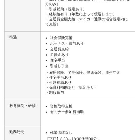
方のみ）
・引越補助（規定あり）
・経験給有り（年数によって優遇します）
・交通費全額支給（マイカー通勤の場合規定内に
て支給）
待遇
社会保険完備
ボーナス・賞与あり
交通費支給
退職金あり
住宅手当
引越し手当
・雇用保険、労災保険、健康保険、厚生年金
・住宅手当あり
・引越補助あり
・保育料補助あり（規定あり）
・制服貸与
教育体制・研修
資格取得支援
セミナー参加費補助
勤務時間
残業ほぼなし
【平日】8:30～18:30休憩90分）