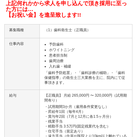
上記何れかから求人を申し込んで頂き採用に至っ
た方には…
【
お祝い金】を進呈致します!!
募集職種
（1）歯科衛生士（正職員）
仕事内容
予防歯科
ホワイトニング
患者担当制
歯周治療
入れ歯・補綴
「歯科予防処置」・「歯科診療の補助」・「歯科
保健指導」の衛生士三大業務を主に、院内にて従
事頂きます。
給与
【正職員】 月給 265,000円 〜 320,000円（試用期
間有り）
・試用期間3か月（雇用条件変更なし）
・昇給年1回（毎年4月）
・賞与年2回（7月と12月に各1.5ヶ月分）
・残業手当
・精勤手当 3.5万円(固定残業代を含む）
・住宅手当（規定あり）
・遠方手当（住居が医院より10km以上離れている