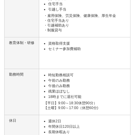
住宅手当
引越し手当
・雇用保険、労災保険、健康保険、厚生年金
・住宅手当あり
・引越補助あり
・制服貸与
教育体制・研修
資格取得支援
セミナー参加費補助
勤務時間
時短勤務相談可
午前のみ勤務
午後のみ勤務
残業ほぼなし
18時までに退社可能
【平日】9:00～18:30休憩90分）
【土曜】9:00～17:00（休憩60分)
休日
週休2日
年間休日120日以上
長期休暇あり