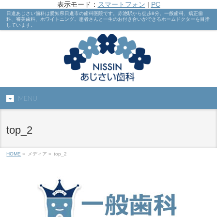
表示モード：
スマートフォン
|
PC
日進あじさい歯科は愛知県日進市の歯科医院です。赤池駅から徒歩8分。一般歯科、矯正歯
科、審美歯科、ホワイトニング。患者さんと一生のお付き合いができるホームドクターを目指
しています。
MENU
top_2
HOME
»
メディア »
top_2