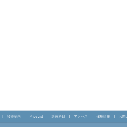
診療案内
PriceList
診療科目
アクセス
採用情報
お問