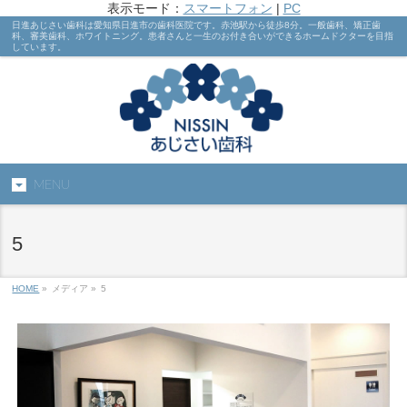
表示モード：
スマートフォン
|
PC
日進あじさい歯科は愛知県日進市の歯科医院です。赤池駅から徒歩8分。一般歯科、矯正歯
科、審美歯科、ホワイトニング。患者さんと一生のお付き合いができるホームドクターを目指
しています。
MENU
5
HOME
»
メディア »
5