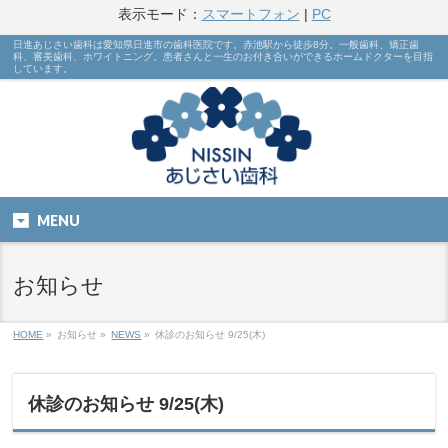
表示モード：
スマートフォン
|
PC
日進あじさい歯科は愛知県日進市の歯科医院です。赤池駅から徒歩8分。一般歯科、矯正歯
科、審美歯科、ホワイトニング。患者さんと一生のお付き合いができるホームドクターを目指
しています。
MENU
お知らせ
HOME
»
お知らせ »
NEWS
»
休診のお知らせ 9/25(木)
休診のお知らせ 9/25(木)