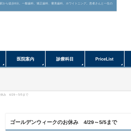
駅から徒歩8分。一般歯科、矯正歯科、審美歯科、ホワイトニング。患者さんと一生の
医院案内
診療科目
PriceList
み 4/29～5/5まで
ゴールデンウィークのお休み 4/29～5/5まで