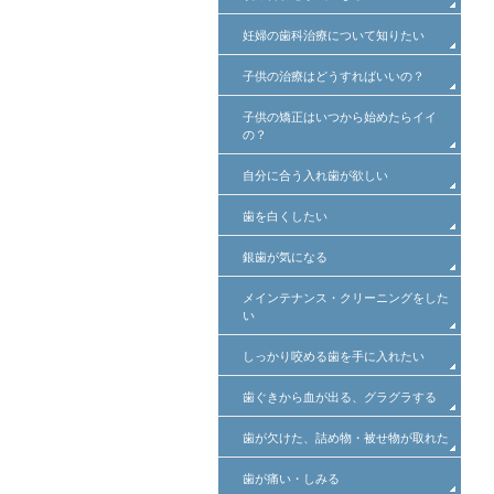
妊婦の歯科治療について知りたい
子供の治療はどうすればいいの？
子供の矯正はいつから始めたらイイ
の？
自分に合う入れ歯が欲しい
歯を白くしたい
銀歯が気になる
メインテナンス・クリーニングをした
い
しっかり咬める歯を手に入れたい
歯ぐきから血が出る、グラグラする
歯が欠けた、詰め物・被せ物が取れた
歯が痛い・しみる