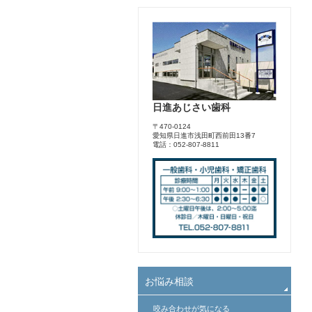
日進あじさい歯科
〒470-0124
愛知県日進市浅田町西前田13番7
電話：052-807-8811
お悩み相談
咬み合わせが気になる