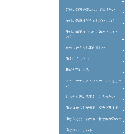
妊婦の歯科治療について知りたい
子供の治療はどうすればいいの？
子供の矯正はいつから始めたらイイ
の？
自分に合う入れ歯が欲しい
歯を白くしたい
銀歯が気になる
メインテナンス・クリーニングをした
い
しっかり咬める歯を手に入れたい
歯ぐきから血が出る、グラグラする
歯が欠けた、詰め物・被せ物が取れた
歯が痛い・しみる