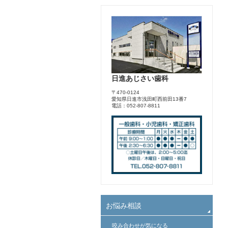
日進あじさい歯科
〒470-0124
愛知県日進市浅田町西前田13番7
電話：052-807-8811
お悩み相談
咬み合わせが気になる